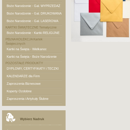
Boże Narodzenie - Gal. WYPRZEDAŻ
Boże Narodzenie - Gal. DRUKOWANA
Boże Narodzenie - Gal. LASEROWA
KARTKI ŚWIĄTECZNE Tematyczne
Boże Narodzenie - Kartki RELIGIJNE
PEŁNA KOLEKCJA Kartek
Świątecznych
Kartki na Święta - Wielkanoc
Kartki na Święta - Boże Narodzenie
POZOSTAŁE PRODUKTY
DYPLOMY, CERTYFIKATY i TECZKI
KALENDARZE dla Firm
Zaproszenia Biznesowe
Koperty Ozdobne
Zaproszenia i Artykuły Ślubne
Wybierz Nadruk