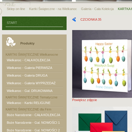
Sklep on-line
Kartki Świąteczne - na Wielkanoc
Galeria - Cała Kolekcja
KARTKA K
CZCIONKA 35
START
Produkty
KARTKI ŚWIĄTECZNE Wielkanocne
Wielkanoc - CAŁA KOLEKCJA
Wielkanoc - Galeria PIERWSZA
Wielkanoc - Galeria DRUGA
Wielkanoc - Galeria WYPRZEDAŻ
Wielkanoc - Gal. DRUKOWANA
KARTKI ŚWIĄTECZNE Tematyczne
Powiększ zdjęcie
Wielkanoc - Kartki RELIGIJNE
KARTKI ŚWIĄTECZNE dla Firm
Boże Narodzenie - CAŁA KOLEKCJA
Boże Narodzenie - Gal. NOWOŚCI 1
Boże Narodzenie - Gal. NOWOŚCI 2