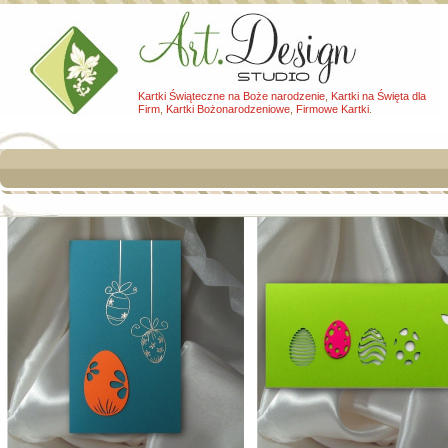
Kartki Świąteczne na Boże narodzenie
,
Kartki na Święta dla
Firm
,
Kartki Bożonarodzeniowe
,
Firmowe Kartki
.