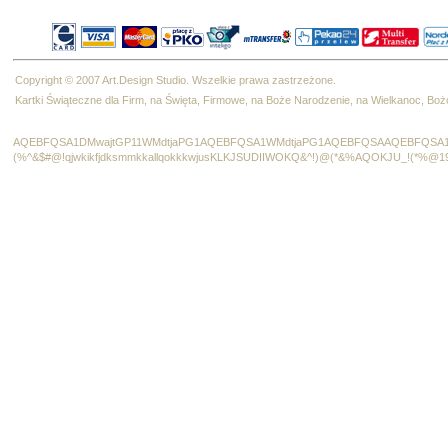
Copyright © 2007 Art.Design Studio. Wszelkie prawa zastrzeżone.
Kartki Świąteczne dla Firm, na Święta, Firmowe, na Boże Narodzenie, na Wielkanoc, B
AQEBFQSA1DMwajtGP11WMdtjaPG1AQEBFQSA1WMdtjaPG1AQEBFQSAAQEBFQSA1
(%^&$#@!qjwkikfjdksmmkkallqokkkwjusKLKJSUDIIWOKQ&^!)@(*&%AQOKJU_!(*%@1