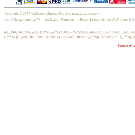
Copyright © 2007 Art.Design Studio. Wszelkie prawa zastrzeżone.
Kartki Świąteczne dla Firm, na Święta, Firmowe, na Boże Narodzenie, na Wielkanoc, B
AQEBFQSA1DMwajtGP11WMdtjaPG1AQEBFQSA1WMdtjaPG1AQEBFQSAAQEBFQSA1
(%^&$#@!qjwkikfjdksmmkkallqokkkwjusKLKJSUDIIWOKQ&^!)@(*&%AQOKJU_!(*%@1
Joomla exte