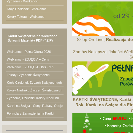
Życzenia - Wielkanoc
Kroje Czcionek - Wielkanoc
Kolory Tekstu - Wielkanoc
Kartki Świąteczne na Wielkanoc
Sklep On-Line,
Realizacja do
Ściągnij Materiały PDF (*.ZIP)
Zamów Najlepszej Jakości Wiel
Wielkanoc - Pełna Oferta 2026
S
Wielkanoc - ZDJĘCIA + Ceny
Wielkanoc - ZDJĘCIA - Bez Cen
Teksty i Życzenia świąteczne
Kroje Czcionek Życzeń Świątecznych
Kolory Nadruku Życzeń Świątecznych
Życzenia, Czcionki, Kolory Nadruku
KARTKI ŚWIĄTECZNE, Kartki S
Rok. Kartki na Święta dla F
Kartki na Święta - Ceny, Rabaty, Opcje
W
Formularz Zamówienia na Kartki