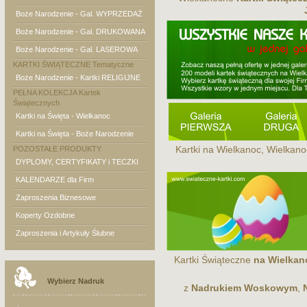
Boże Narodzenie - Gal. WYPRZEDAŻ
Boże Narodzenie - Gal. DRUKOWANA
Boże Narodzenie - Gal. LASEROWA
KARTKI ŚWIĄTECZNE Tematyczne
Boże Narodzenie - Kartki RELIGIJNE
PEŁNA KOLEKCJA Kartek
Świątecznych
Kartki na Święta - Wielkanoc
Kartki na Święta - Boże Narodzenie
POZOSTAŁE PRODUKTY
Kartki na Wielkanoc, Wielkano
DYPLOMY, CERTYFIKATY i TECZKI
KALENDARZE dla Firm
Zaproszenia Biznesowe
Koperty Ozdobne
Zaproszenia i Artykuły Ślubne
Kartki Świąteczne
na Wielkan
Wybierz Nadruk
z
Nadrukiem Woskowym
,