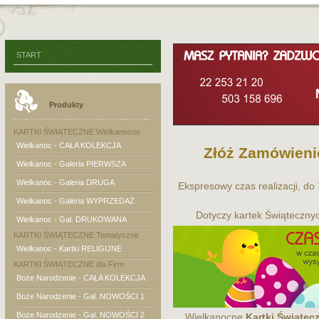
START
Produkty
KARTKI ŚWIĄTECZNE Wielkanocne
Wielkanoc - CAŁA KOLEKCJA
Złóż Zamówieni
Wielkanoc - Galeria PIERWSZA
Wielkanoc - Galeria DRUGA
Ekspresowy czas realizacji, do
Wielkanoc - Galeria WYPRZEDAŻ
Dotyczy kartek Świątecznyc
Wielkanoc - Gal. DRUKOWANA
KARTKI ŚWIĄTECZNE Tematyczne
Wielkanoc - Kartki RELIGIJNE
KARTKI ŚWIĄTECZNE dla Firm
Boże Narodzenie - CAŁA KOLEKCJA
Boże Narodzenie - Gal. NOWOŚCI 1
Boże Narodzenie - Gal. NOWOŚCI 2
Wielkanocne
Kartki Świątec