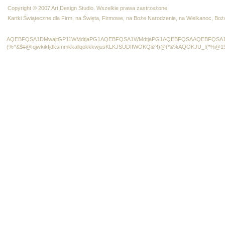
Copyright © 2007 Art.Design Studio. Wszelkie prawa zastrzeżone.
Kartki Świąteczne dla Firm, na Święta, Firmowe, na Boże Narodzenie, na Wielkanoc, B
AQEBFQSA1DMwajtGP11WMdtjaPG1AQEBFQSA1WMdtjaPG1AQEBFQSAAQEBFQSA1
(%^&$#@!qjwkikfjdksmmkkallqokkkwjusKLKJSUDIIWOKQ&^!)@(*&%AQOKJU_!(*%@1