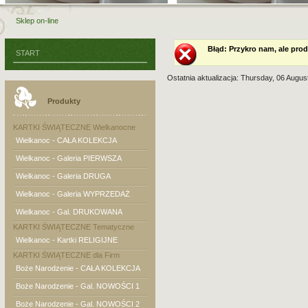
Sklep on-line
Błąd
: Przykro nam, ale prod
START
Ostatnia aktualizacja: Thursday, 06 Augus
Produkty
KARTKI ŚWIĄTECZNE Wielkanocne
Wielkanoc - CAŁA KOLEKCJA
Wielkanoc - Galeria PIERWSZA
Wielkanoc - Galeria DRUGA
Wielkanoc - Galeria WYPRZEDAŻ
Wielkanoc - Gal. DRUKOWANA
KARTKI ŚWIĄTECZNE Tematyczne
Wielkanoc - Kartki RELIGIJNE
KARTKI ŚWIĄTECZNE dla Firm
Boże Narodzenie - CAŁA KOLEKCJA
Boże Narodzenie - Gal. NOWOŚCI 1
Boże Narodzenie - Gal. NOWOŚCI 2