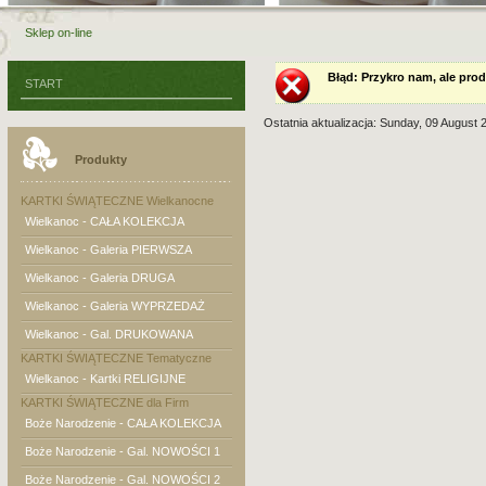
Sklep on-line
Błąd
: Przykro nam, ale prod
START
Ostatnia aktualizacja: Sunday, 09 August 
Produkty
KARTKI ŚWIĄTECZNE Wielkanocne
Wielkanoc - CAŁA KOLEKCJA
Wielkanoc - Galeria PIERWSZA
Wielkanoc - Galeria DRUGA
Wielkanoc - Galeria WYPRZEDAŻ
Wielkanoc - Gal. DRUKOWANA
KARTKI ŚWIĄTECZNE Tematyczne
Wielkanoc - Kartki RELIGIJNE
KARTKI ŚWIĄTECZNE dla Firm
Boże Narodzenie - CAŁA KOLEKCJA
Boże Narodzenie - Gal. NOWOŚCI 1
Boże Narodzenie - Gal. NOWOŚCI 2