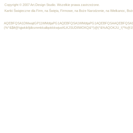
Copyright © 2007 Art.Design Studio. Wszelkie prawa zastrzeżone.
Kartki Świąteczne dla Firm, na Święta, Firmowe, na Boże Narodzenie, na Wielkanoc, B
AQEBFQSA1DMwajtGP11WMdtjaPG1AQEBFQSA1WMdtjaPG1AQEBFQSAAQEBFQSA1
(%^&$#@!qjwkikfjdksmmkkallqokkkwjusKLKJSUDIIWOKQ&^!)@(*&%AQOKJU_!(*%@1