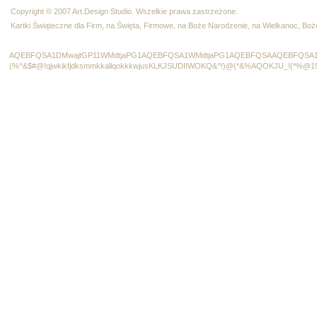
Copyright © 2007 Art.Design Studio. Wszelkie prawa zastrzeżone.
Kartki Świąteczne dla Firm, na Święta, Firmowe, na Boże Narodzenie, na Wielkanoc, B
AQEBFQSA1DMwajtGP11WMdtjaPG1AQEBFQSA1WMdtjaPG1AQEBFQSAAQEBFQSA1
(%^&$#@!qjwkikfjdksmmkkallqokkkwjusKLKJSUDIIWOKQ&^!)@(*&%AQOKJU_!(*%@1