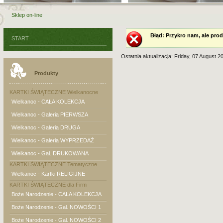
Sklep on-line
Błąd
: Przykro nam, ale prod
START
Ostatnia aktualizacja: Friday, 07 August 2
Produkty
KARTKI ŚWIĄTECZNE Wielkanocne
Wielkanoc - CAŁA KOLEKCJA
Wielkanoc - Galeria PIERWSZA
Wielkanoc - Galeria DRUGA
Wielkanoc - Galeria WYPRZEDAŻ
Wielkanoc - Gal. DRUKOWANA
KARTKI ŚWIĄTECZNE Tematyczne
Wielkanoc - Kartki RELIGIJNE
KARTKI ŚWIĄTECZNE dla Firm
Boże Narodzenie - CAŁA KOLEKCJA
Boże Narodzenie - Gal. NOWOŚCI 1
Boże Narodzenie - Gal. NOWOŚCI 2