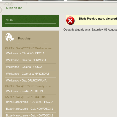
Sklep on-line
Błąd
: Przykro nam, ale prod
START
Ostatnia aktualizacja: Saturday, 08 Augus
Produkty
KARTKI ŚWIĄTECZNE Wielkanocne
Wielkanoc - CAŁA KOLEKCJA
Wielkanoc - Galeria PIERWSZA
Wielkanoc - Galeria DRUGA
Wielkanoc - Galeria WYPRZEDAŻ
Wielkanoc - Gal. DRUKOWANA
KARTKI ŚWIĄTECZNE Tematyczne
Wielkanoc - Kartki RELIGIJNE
KARTKI ŚWIĄTECZNE dla Firm
Boże Narodzenie - CAŁA KOLEKCJA
Boże Narodzenie - Gal. NOWOŚCI 1
Boże Narodzenie - Gal. NOWOŚCI 2