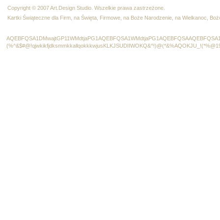
Copyright © 2007 Art.Design Studio. Wszelkie prawa zastrzeżone.
Kartki Świąteczne dla Firm, na Święta, Firmowe, na Boże Narodzenie, na Wielkanoc, B
AQEBFQSA1DMwajtGP11WMdtjaPG1AQEBFQSA1WMdtjaPG1AQEBFQSAAQEBFQSA1
(%^&$#@!qjwkikfjdksmmkkallqokkkwjusKLKJSUDIIWOKQ&^!)@(*&%AQOKJU_!(*%@1